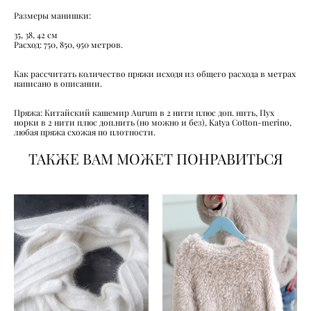
Размеры манишки:
35, 38, 42 см
Расход: 750, 850, 950 метров.
Как рассчитать количество пряжи исходя из общего расхода в метрах
написано в описании.
Пряжа: Китайский кашемир Aurum в 2 нити плюс доп. нить, Пух
норки в 2 нити плюс доп.нить (но можно и без), Katya Cotton-merino,
любая пряжа схожая по плотности.
ТАКЖЕ ВАМ МОЖЕТ ПОНРАВИТЬСЯ