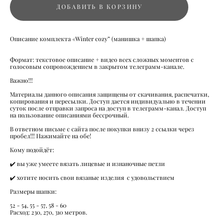
ДОБАВИТЬ В КОРЗИНУ
Описание комплекта «Winter cozy” (манишка + шапка)
Формат: текстовое описание + видео всех сложных моментов с
голосовым сопровождением в закрытом телеграмм-канале.
Важно!!!
Материалы данного описания защищены от скачивания, распечатки,
копирования и пересылки. Доступ дается индивидуально в течении
суток после отправки запроса на доступ в телеграмм-канал. Доступ
на пользование описаниями бессрочный.
В ответном письме с сайта после покупки внизу 2 ссылки через
пробел!!! Нажимайте на обе!
Кому подойдёт:
✔️ вы уже умеете вязать лицевые и изнаночные петли
✔️ хотите носить свои вязаные изделия с удовольствием
Размеры шапки:
52 - 54, 55 - 57, 58 - 60
Расход: 230, 270, 310 метров.