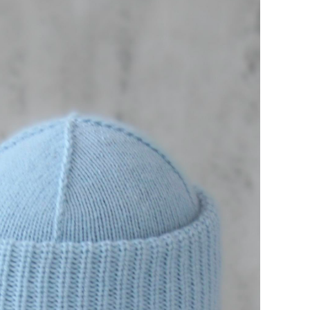
писание шапки “Winter hat”
600 pуб.
300 pуб.