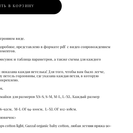
ТЬ В КОРЗИНУ
ктронном виде.
дробное, представлено в формате pdf с видео сопровождением
моментов.
исунок и таблица параметров, а также схемы для каждого
 показана каждая петелька! Для того, чтобы вам было легче,
у петель горловины, где указана каждая петля, в которую
рикреплено.
х.
 майки для размеров XS-S, S-M, M-L, L-XL. Каждый размер
86-92см, M-L ОГ 94-100см, L-XL ОГ 102-108см.
 новичок»
 cotton light, Gazzal organic baby cotton, любая летняя пряжа 90-