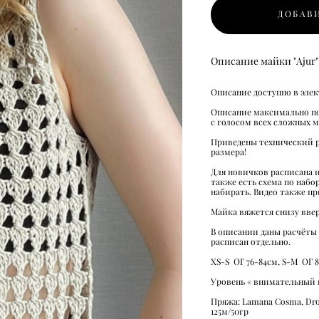
ДОБАВИ
Описание майки "Ajur"
Описание доступно в эле
Описание максимально по
с голосом всех сложных 
Приведены технический р
размера!
Для новичков расписана и
также есть схема по набор
набирать. Видео также п
Майка вяжется снизу ввер
В описании даны расчёты
расписан отдельно.
XS-S ОГ 76-84см, S-M ОГ 
Уровень « внимательный
Пряжа: Lamana Cosma, Drops
125м/50гр