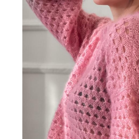
Описание джемпера "Ajur
950 pуб.
475 pуб.