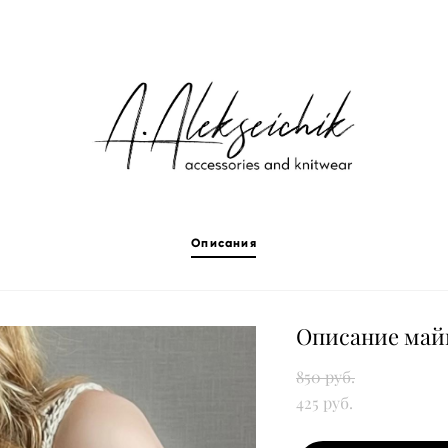
Описания
Описание майк
850 pуб.
425 pуб.