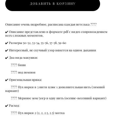
ДОБАВИТЬ В КОРЗИНУ
Описание очень подробное, расписана каждая петелька ????
✔️ Описание представлено в формате pdf с видео сопровождением
всех сложных моментов.
✔️ Размеры 50-52, 53-54, 55-56, 57-58, 59-60
✔️ Интересный, не скучный узор вяжется на одном дыхании
✔️ Два вида макушки:
???? бини
???? под помпон
✔️ Оригинальная пряжа:
???? Пух норки в 3 нити плюс 1 дополнительная нить (зимний
вариант)
???? Меринос 90м/50гр в одну нить (осенне-весенний вариант)
✔️ Расход:
???? Пух норки 2 (2, 2, 2.5, 2.5) мотка